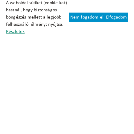
A weboldal sütiket (cookie-kat)
használ, hogy biztonságos
böngészés mellett a legjobb
Nem fogadom el
Elfogadom
Felhasználási feltételek
felhasználói élményt nyújtsa.
Cookie nyilatkozat
Részletek
Adatkezelési tájékoztató
Oldaltérkép
Közadatkereső
Akadálymentesítési nyilatkozat
Impresszum
okfo@okfo.gov.hu
+361 356 1522