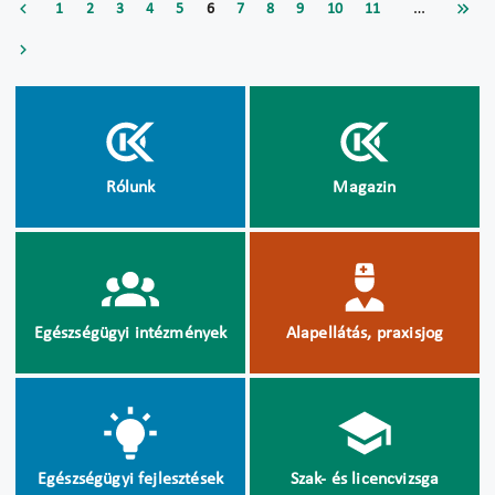
…
1
2
3
4
5
6
7
8
9
10
11
Rólunk
Magazin
Egészségügyi intézmények
Alapellátás, praxisjog
Egészségügyi fejlesztések
Szak- és licencvizsga