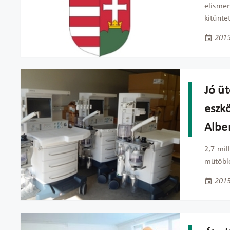
elismer
kitünte
2015
Jó ü
eszk
Albe
2,7 mil
műtőblo
2015