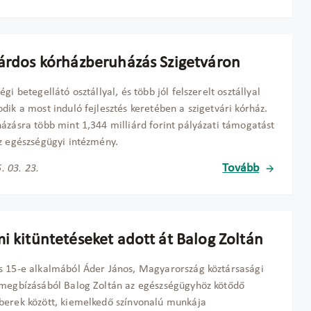
iárdos kórházberuházás Szigetváron
gi betegellátó osztállyal, és több jól felszerelt osztállyal
dik a most induló fejlesztés keretében a szigetvári kórház.
ázásra több mint 1,344 milliárd forint pályázati támogatást
z egészségügyi intézmény.
Tovább
. 03. 23.
i kitüntetéseket adott át Balog Zoltán
 15-e alkalmából Áder János, Magyarország köztársasági
megbízásából Balog Zoltán az egészségügyhöz kötődő
erek között, kiemelkedő színvonalú munkája