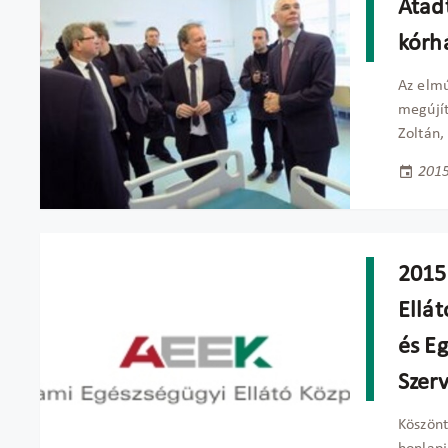
Átad
kórh
Az elmú
megújít
Zoltán,
2015
2015
Ellát
és E
Szerv
Köszönt