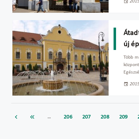
2015
Átadt
új ép
Több mi
központ
Egészsé
2015
206
207
208
209
…