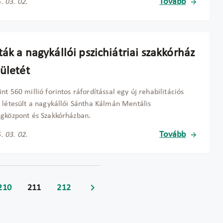
Tovább
. 03. 02.
ák a nagykállói pszichiátriai szakkórház
ületét
nt 560 millió forintos ráfordítással egy új rehabilitációs
 létesült a nagykállói Sántha Kálmán Mentális
gközpont és Szakkórházban.
Tovább
. 03. 02.
210
211
212