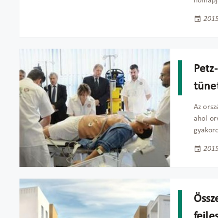
honlapj
2015
Petz
tüne
Az orsz
ahol or
gyakoro
2015
Össze
fejle