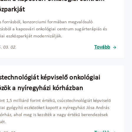
özparkját
s forrásból, konzorciumi formában megvalósuló
ásból a kaposvári onkológiai centrum sugárterápiás és
iai eszközparkját modernizálják.
Tovább
. 03. 02.
stechnológiát képviselő onkológiai
özök a nyíregyházi kórházban
nt 1,5 milliárd forint értékű, csúcstechnológiát képviselő
iai gyógyító eszközöket kapott a nyíregyházi Jósa András
órház, ahol meg is kezdték a nagy értékű berendezések
sét.