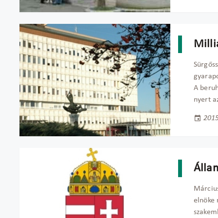
Mill
Sürgőssé
gyarapo
A beruh
nyert a
2015
Állam
Március
elnöke 
szakemb