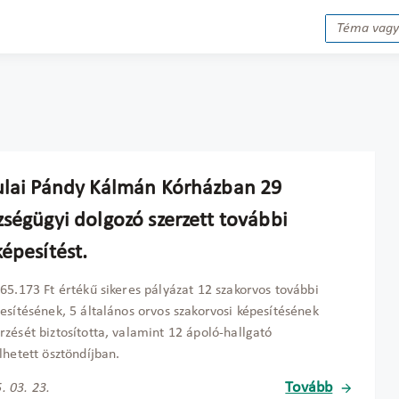
ulai Pándy Kálmán Kórházban 29
zségügyi dolgozó szerzett további
épesítést.
65.173 Ft értékű sikeres pályázat 12 szakorvos további
esítésének, 5 általános orvos szakorvosi képesítésének
zését biztosította, valamint 12 ápoló-hallgató
lhetett ösztöndíjban.
Tovább
. 03. 23.