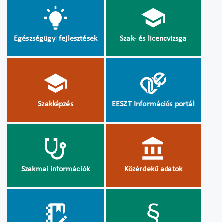
Egészségügyi fejlesztések
Szak- és licencvizsga
Szakképzés
EESZT Információs portál
Szakmai információk
Közérdekű adatok