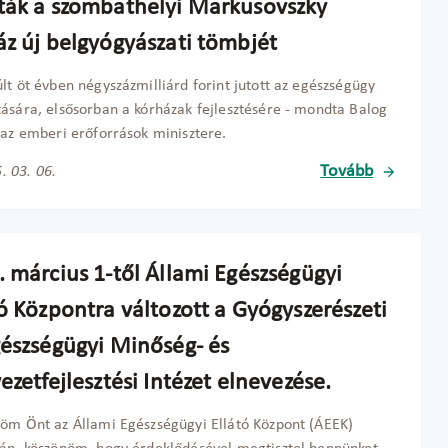
ták a szombathelyi Markusovszky
áz új belgyógyászati tömbjét
lt öt évben négyszázmilliárd forint jutott az egészségügy
ására, elsősorban a kórházak fejlesztésére - mondta Balog
 az emberi erőforrások minisztere.
Tovább
. 03. 06.
. március 1-től Állami Egészségügyi
ó Központra változott a Gyógyszerészeti
gészségügyi Minőség- és
ezetfejlesztési Intézet elnevezése.
öm Önt az Állami Egészségügyi Ellátó Központ (ÁEEK)