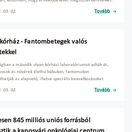
án, köszönöm, hogy érdeklődésével megtisztel bennünket.
Tovább
. 03. 02.
-kórház - Fantombetegek valós
tekkel
ágban a második olyan kórházi laboratóriumot adták át,
vosok és nővérek élethű bábukon, fantomokon
lhatják az alapvető, illetve speciális beavatkozásokat.
Tovább
. 03. 02.
sen 845 milliós uniós forrásból
sztik a kaposvári onkológiai centrum