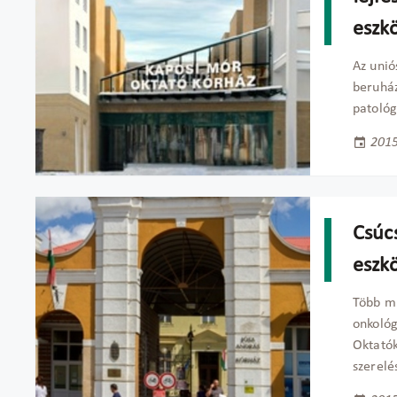
eszk
Az unió
beruház
patológ
2015
Csúc
eszk
Több mi
onkológ
Oktatók
szerelé