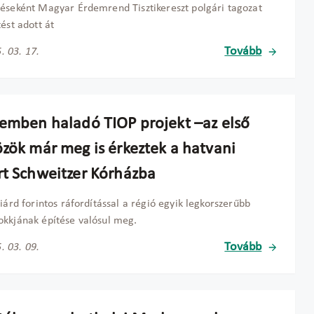
éseként Magyar Érdemrend Tisztikereszt polgári tagozat
tést adott át
Tovább
. 03. 17.
temben haladó TIOP projekt –az első
özök már meg is érkeztek a hatvani
rt Schweitzer Kórházba
liárd forintos ráfordítással a régió egyik legkorszerűbb
kkjának építése valósul meg.
Tovább
. 03. 09.