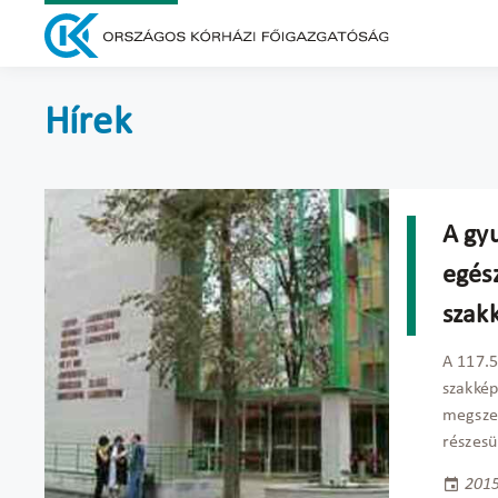
Hírek
A gy
egés
szakk
A 117.5
szakkép
megszer
részesü
2015