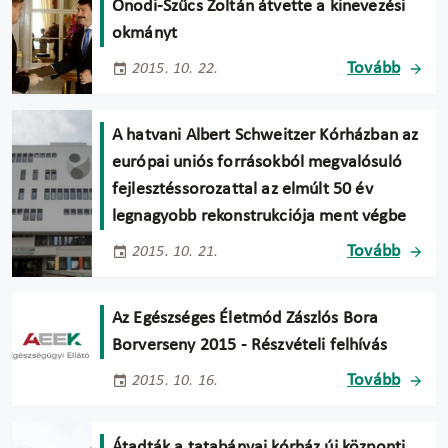
Ónodi-Szűcs Zoltán átvette a kinevezési
okmányt
Tovább
2015. 10. 22.
A hatvani Albert Schweitzer Kórházban az
európai uniós forrásokból megvalósuló
fejlesztéssorozattal az elmúlt 50 év
legnagyobb rekonstrukciója ment végbe
Tovább
2015. 10. 21.
Az Egészséges Életmód Zászlós Bora
Borverseny 2015 - Részvételi felhívás
Tovább
2015. 10. 16.
Átadták a tatabányai kórház új központi