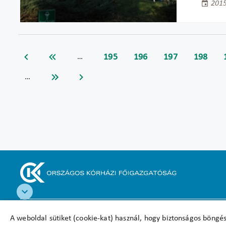
2015
195
196
197
198
…
…
Akadálymentesítési nyilatkozat
A weboldal sütiket (cookie-kat) használ, hogy biztonságos böngés