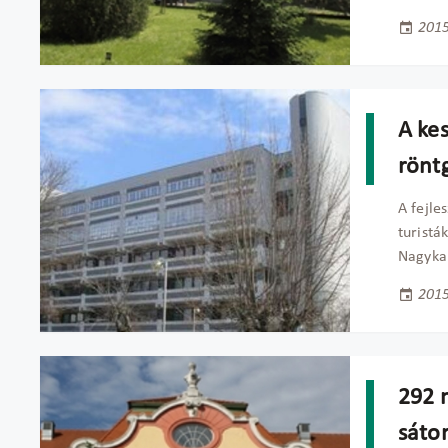
2015
A kes
rönt
A fejle
turistá
Nagykan
2015
292 m
sátor