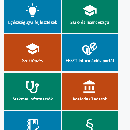
Egészségügyi fejlesztések
Szak- és licencvizsga
Szakképzés
EESZT Információs portál
Szakmai információk
Közérdekű adatok