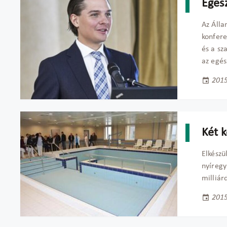
Egés
Az Álla
konfere
és a sz
az egé
2015
Két 
Elkészü
nyíregy
milliár
2015