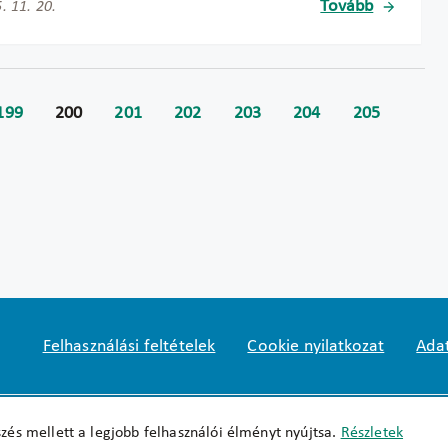
Tovább
. 11. 20.
199
200
201
202
203
204
205
Felhasználási feltételek
Cookie nyilatkozat
Adat
Impresszum
okfo@okfo.gov.hu
+361 356 152
zés mellett a legjobb felhasználói élményt nyújtsa.
Részletek