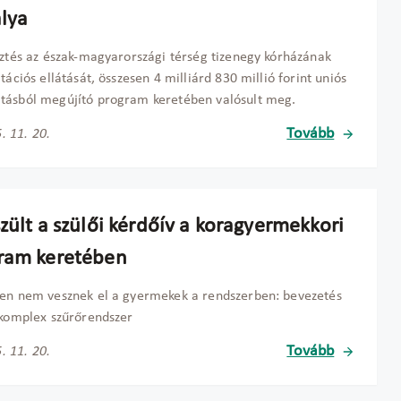
álya
sztés az észak-magyarországi térség tizenegy kórházának
itációs ellátását, összesen 4 milliárd 830 millió forint uniós
tásból megújító program keretében valósult meg.
Tovább
. 11. 20.
zült a szülői kérdőív a koragyermekkori
ram keretében
en nem vesznek el a gyermekek a rendszerben: bevezetés
 komplex szűrőrendszer
Tovább
. 11. 20.