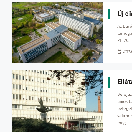
Új d
Az Euró
támogat
PET/CT 
2015
Ellá
Befejez
uniós t
betegel
valamin
meg