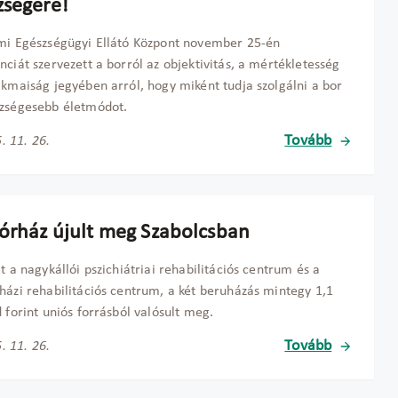
zségére!
mi Egészségügyi Ellátó Központ november 25-én
nciát szervezett a borról az objektivitás, a mértékletesség
akmaiság jegyében arról, hogy miként tudja szolgálni a bor
szségesebb életmódot.
Tovább
. 11. 26.
kórház újult meg Szabolcsban
lt a nagykállói pszichiátriai rehabilitációs centrum és a
házi rehabilitációs centrum, a két beruházás mintegy 1,1
d forint uniós forrásból valósult meg.
Tovább
. 11. 26.