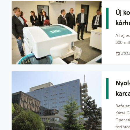
Új k
kórh
A fejle
300 mil
2015
Nyolc
karc
Befejez
Kátai G
Operatí
forinto