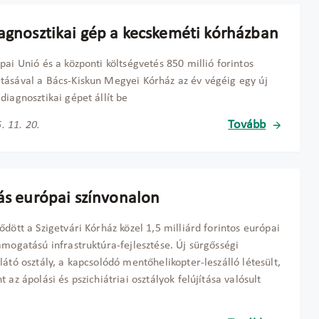
iagnosztikai gép a kecskeméti kórházban
pai Unió és a központi költségvetés 850 millió forintos
ásával a Bács-Kiskun Megyei Kórház az év végéig egy új
diagnosztikai gépet állít be
Tovább
. 11. 20.
tás európai színvonalon
ődött a Szigetvári Kórház közel 1,5 milliárd forintos európai
ámogatású infrastruktúra-fejlesztése. Új sürgősségi
látó osztály, a kapcsolódó mentőhelikopter-leszálló létesült,
t az ápolási és pszichiátriai osztályok felújítása valósult