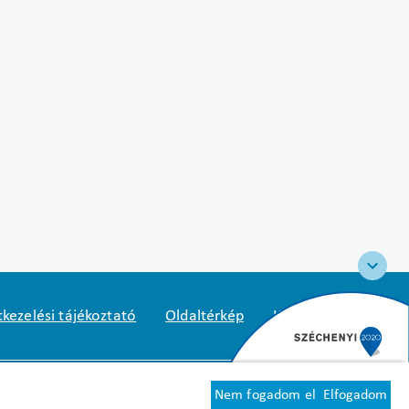
kezelési tájékoztató
Oldaltérkép
Közadatkereső
2
1125 Budapest, Diós árok 3.
Nem fogadom el
Elfogadom