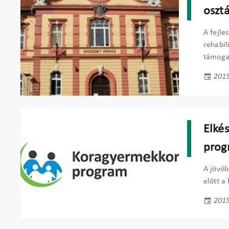
oszt
A fejle
rehabil
támoga
2015
Elkés
prog
A jövőb
előtt a
2015