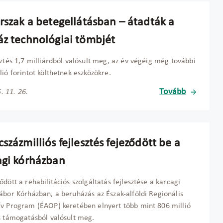
orszak a betegellátásban – átadták a
áz technológiai tömbjét
sztés 1,7 milliárdból valósult meg, az év végéig még további
lió forintot költhetnek eszközökre.
Tovább
. 11. 26.
százmilliós fejlesztés fejeződött be a
agi kórházban
ődött a rehabilitációs szolgáltatás fejlesztése a karcagi
ábor Kórházban, a beruházás az Észak-alföldi Regionális
v Program (ÉAOP) keretében elnyert több mint 806 millió
s támogatásból valósult meg.