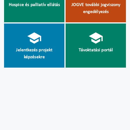
Hospice és palliatív ellátás
JOGVE további jogviszony
engedélyezés
Jelentkezés projekt
Távoktatási portál
képzésekre