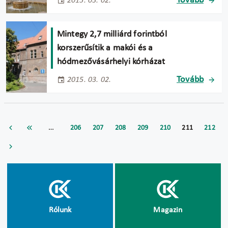
Tovább
2015. 03. 02.
Mintegy 2,7 milliárd forintból
korszerűsítik a makói és a
hódmezővásárhelyi kórházat
Tovább
2015. 03. 02.
…
206
207
208
209
210
211
212
Rólunk
Magazin