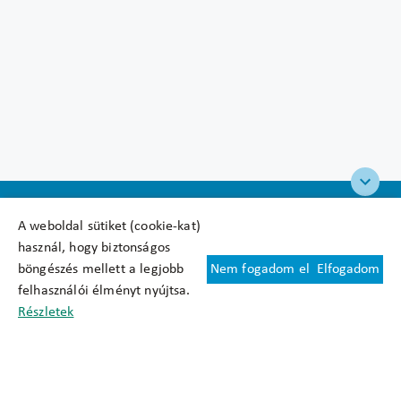
A weboldal sütiket (cookie-kat)
használ, hogy biztonságos
böngészés mellett a legjobb
Nem fogadom el
Elfogadom
Felhasználási feltételek
felhasználói élményt nyújtsa.
Cookie nyilatkozat
Részletek
Adatkezelési tájékoztató
Oldaltérkép