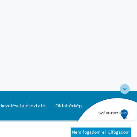
kezelési tájékoztató
Oldaltérkép
Közadatkereső
2
1125 Budapest, Diós árok 3.
Nem fogadom el
Elfogadom