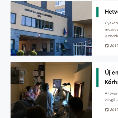
Hetve
Gyakori
mosoda 
a vezet
2017
Új e
Kórh
A fővár
vizsgál
2017