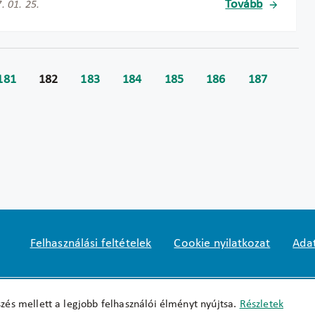
Tovább
. 01. 25.
181
182
183
184
185
186
187
Felhasználási feltételek
Cookie nyilatkozat
Adat
Impresszum
okfo@okfo.gov.hu
+361 356 152
zés mellett a legjobb felhasználói élményt nyújtsa.
Részletek