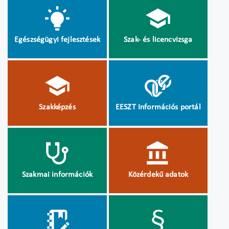
Egészségügyi fejlesztések
Szak- és licencvizsga
Szakképzés
EESZT Információs portál
Szakmai információk
Közérdekű adatok