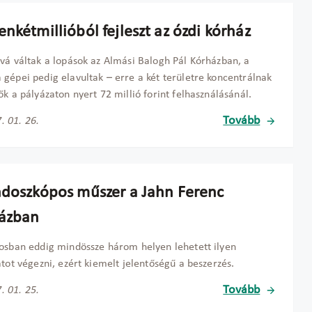
nkétmillióból fejleszt az ózdi kórház
vá váltak a lopások az Almási Balogh Pál Kórházban, a
gépei pedig elavultak – erre a két területre koncentrálnak
ők a pályázaton nyert 72 millió forint felhasználásánál.
Tovább
. 01. 26.
ndoszkópos műszer a Jahn Ferenc
ázban
osban eddig mindössze három helyen lehetett ilyen
atot végezni, ezért kiemelt jelentőségű a beszerzés.
Tovább
. 01. 25.