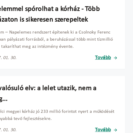
lemmel spórolhat a kórház - Több
zaton is sikeresen szerepeltek
m – Napelemes rendszert építenek ki a Csolnoky Ferenc
an pályázati forrásból, a beruházással több mint tízmillió
t takaríthat meg az intézmény évente.
Tovább
. 01. 30.
lósuló elv: a lelet utazik, nem a
...
lci megyei kórház jó 233 millió forintot nyert a működését
yabbá tevő fejlesztésekre.
Tovább
. 01. 30.