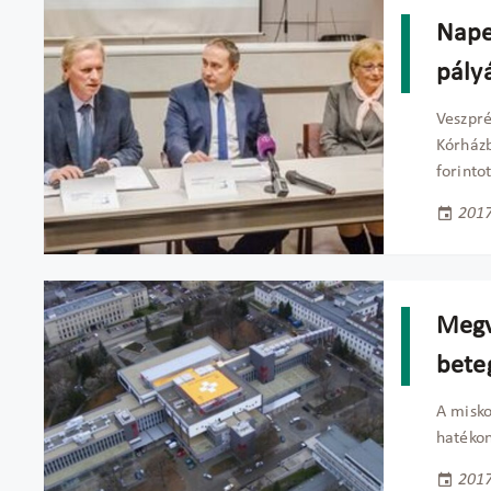
Nape
pályá
Veszpré
Kórházb
forinto
2017
Megva
beteg
A misko
hatékon
2017