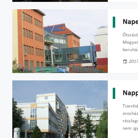
Nape
Ötszázö
Megyei 
beruház
2017
Napp
Tizenh
orosház
részleg
nem igé