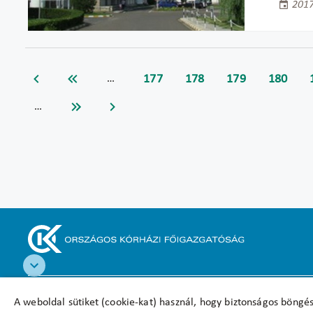
2017
177
178
179
180
…
…
Akadálymentesítési nyilatkozat
A weboldal sütiket (cookie-kat) használ, hogy biztonságos böngés