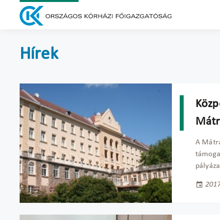
Hírek
Közp
Mát
A Mátra
támogat
pályáz
2017