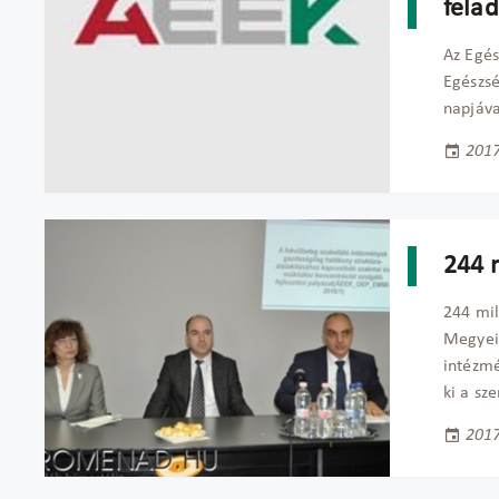
fela
Az Egés
Egészsé
napjáva
2017
244 m
244 mil
Megyei
intézmé
ki a sz
2017