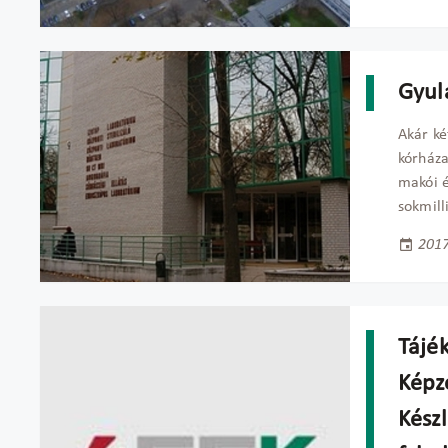
Gyul
Akár ké
kórháza
makói é
sokmill
2017
Tájék
Képz
Készl