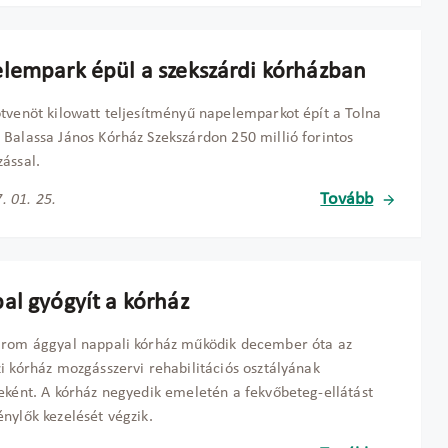
lempark épül a szekszárdi kórházban
tvenöt kilowatt teljesítményű napelemparkot épít a Tolna
Balassa János Kórház Szekszárdon 250 millió forintos
ással.
Tovább
. 01. 25.
al gyógyít a kórház
árom ággyal nappali kórház működik december óta az
i kórház mozgásszervi rehabilitációs osztályának
eként. A kórház negyedik emeletén a fekvőbeteg-ellátást
nylők kezelését végzik.