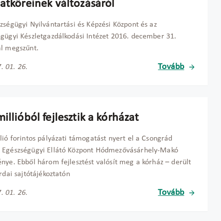
datköreinek változásáról
zségügyi Nyilvántartási és Képzési Központ és az
gügyi Készletgazdálkodási Intézet 2016. december 31.
l megszűnt.
Tovább
. 01. 26.
illióból fejlesztik a kórházat
lió forintos pályázati támogatást nyert el a Csongrád
 Egészségügyi Ellátó Központ Hódmezővásárhely-Makó
nye. Ebből három fejlesztést valósít meg a kórház – derült
erdai sajtótájékoztatón
Tovább
. 01. 26.