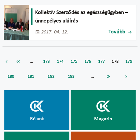
Kollektív Szerződés az egészségügyben –
ünnepélyes aláírás
Tovább
2017. 04. 12.
…
173
174
175
176
177
178
179
…
180
181
182
183
Rólunk
Magazin