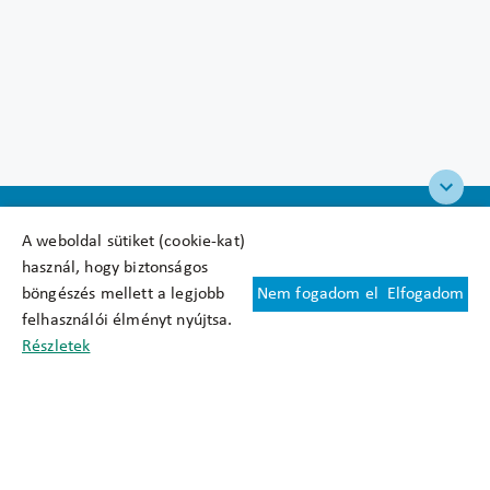
A weboldal sütiket (cookie-kat)
használ, hogy biztonságos
böngészés mellett a legjobb
Nem fogadom el
Elfogadom
Felhasználási feltételek
felhasználói élményt nyújtsa.
Cookie nyilatkozat
Részletek
Adatkezelési tájékoztató
Oldaltérkép
Közadatkereső