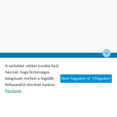
A weboldal sütiket (cookie-kat)
használ, hogy biztonságos
böngészés mellett a legjobb
Nem fogadom el
Elfogadom
Felhasználási feltételek
felhasználói élményt nyújtsa.
Cookie nyilatkozat
Részletek
Adatkezelési tájékoztató
Oldaltérkép