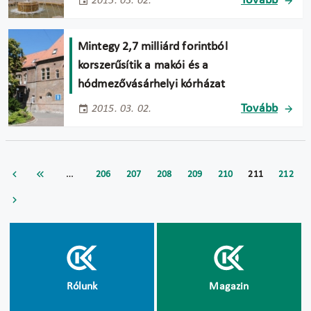
Tovább
2015. 03. 02.
Mintegy 2,7 milliárd forintból
korszerűsítik a makói és a
hódmezővásárhelyi kórházat
Tovább
2015. 03. 02.
…
206
207
208
209
210
211
212
Rólunk
Magazin