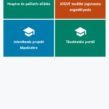
Hospice és palliatív ellátás
JOGVE további jogviszony
engedélyezés
Jelentkezés projekt
Távoktatási portál
képzésekre