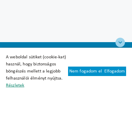
A weboldal sütiket (cookie-kat)
használ, hogy biztonságos
böngészés mellett a legjobb
Nem fogadom el
Elfogadom
Felhasználási feltételek
felhasználói élményt nyújtsa.
Cookie nyilatkozat
Részletek
Adatkezelési tájékoztató
Oldaltérkép
Közadatkereső