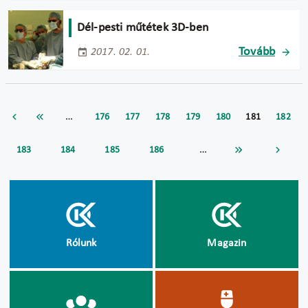
Dél-pesti műtétek 3D-ben
Tovább
2017. 02. 01.
…
176
177
178
179
180
181
182
…
183
184
185
186
Rólunk
Magazin