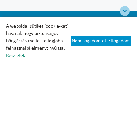
A weboldal sütiket (cookie-kat)
használ, hogy biztonságos
böngészés mellett a legjobb
Nem fogadom el
Elfogadom
Felhasználási feltételek
felhasználói élményt nyújtsa.
Cookie nyilatkozat
Részletek
Adatkezelési tájékoztató
Oldaltérkép
Közadatkereső
Akadálymentesítési nyilatkozat
Impresszum