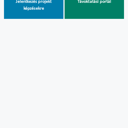
Jelentkezés projekt
Távoktatási portál
képzésekre