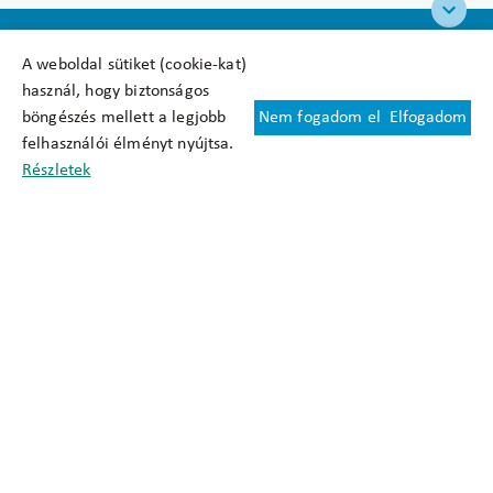
A weboldal sütiket (cookie-kat)
használ, hogy biztonságos
böngészés mellett a legjobb
Nem fogadom el
Elfogadom
Felhasználási feltételek
felhasználói élményt nyújtsa.
Cookie nyilatkozat
Részletek
Adatkezelési tájékoztató
Oldaltérkép
Közadatkereső
Akadálymentesítési nyilatkozat
Impresszum
okfo@okfo.gov.hu