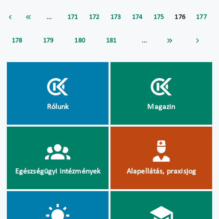
…
171
172
173
174
175
176
177
…
178
179
180
181
Rólunk
Magazin
Egészségügyi intézmények
Alapellátás, praxisjog