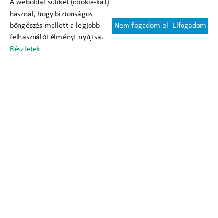
A weboldal sütiket (cookie-kat)
használ, hogy biztonságos
böngészés mellett a legjobb
Nem fogadom el
Elfogadom
Felhasználási feltételek
felhasználói élményt nyújtsa.
Cookie nyilatkozat
Részletek
Adatkezelési tájékoztató
Oldaltérkép
Közadatkereső
Akadálymentesítési nyilatkozat
Impresszum
okfo@okfo.gov.hu
+361 356 1522