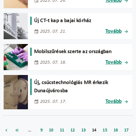
Tovább
2025. 07. 24.
Új CT-t kap a bajai kórház
Tovább
2025. 07. 21.
Mobilszűrések szerte az országban
Tovább
2025. 07. 18.
Új, csúcstechnológiás MR érkezik
Dunaújvárosba
Tovább
2025. 07. 17.
…
9
10
11
12
13
14
15
16
17