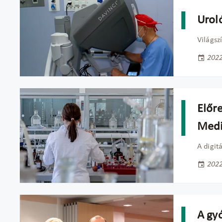
Urol
Világsz
2022
Előre
Medi
A digit
2022
A gyó