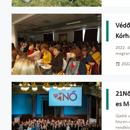
Védő
Kórh
2022. d
megtart
2022
21Nő
es M
Újabb s
hiszen
rendkív