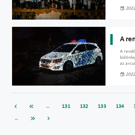
2022
A re
A rendő
különle
az arcu
2022
131
132
133
134
…
…