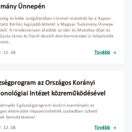
omány Ünnepén
zség és béke szolgálatában címmel mutatták be a Kaposi
tató Kórház legújabb kötetét a Magyar Tudomány Ünnepe
ból. A rendezvényen átadták az idei év Matoltsy-díjat és
-Gyula János és fiáról készült domborműveket is leleplezték
este.
Tovább
. 12. 08.
zségprogram az Országos Korányi
onológiai Intézet közreműködésével
környéki Egészségprogram évzáró eseményén az
ges életmódot népszerűsítették szabadban űzhető
gak bemutatásával.
Tovább
. 12. 08.