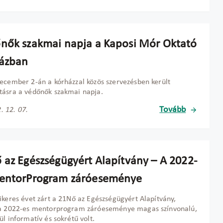
nők szakmai napja a Kaposi Mór Oktató
ázban
ecember 2-án a kórházzal közös szervezésben került
ásra a védőnők szakmai napja.
Tovább
. 12. 07.
 az Egészségügyért Alapítvány – A 2022-
entorProgram záróeseménye
ikeres évet zárt a 21Nő az Egészségügyért Alapítvány,
 a 2022-es mentorprogram záróeseménye magas színvonalú,
ül informatív és sokrétű volt.