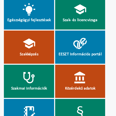
Egészségügyi fejlesztések
Szak- és licencvizsga
Szakképzés
EESZT Információs portál
Szakmai információk
Közérdekű adatok