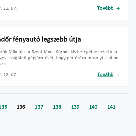
Tovább
. 12. 07.
ndőr fényautó legszebb útja
rök Mikulása a Szent János Kórház kis betegeinek elvitte a
ges szolgálati gépjárművét, hogy pár órára mosolyt csaljon
kra.
Tovább
. 12. 07.
135
136
137
138
139
140
141