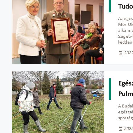
Tud
Az egés
Mór Ok
alkalmá
Szigeti
kedden 
2022
Egés
Pulm
A Buda
egészsé
sportá
2022