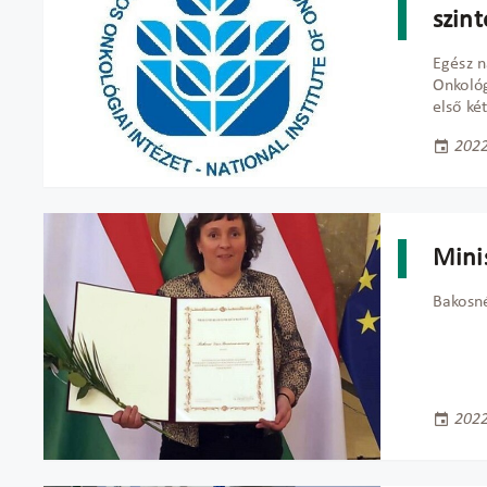
szin
Egész 
Onkológ
első ké
2022
Mini
Bakosné
2022