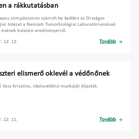
ten a rákkutatásban
napos szimpóziumon számolt be kedden az Országos
iai Intézet a Nemzeti Tumorbiológiai Laboratóriumának
t évének kutatási eredményeiről.
Tovább
. 12. 12.
szteri elismerő oklevél a védőnőnek
 Vass Krisztina, iskolavédőnő munkáját díjazták.
Tovább
. 12. 11.