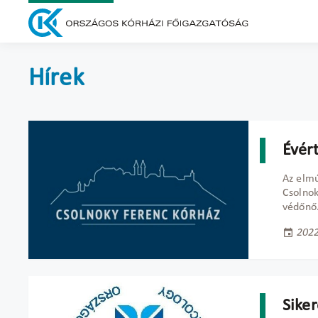
Hírek
Évér
Az elmú
Csolno
védőnő
2022
Siker