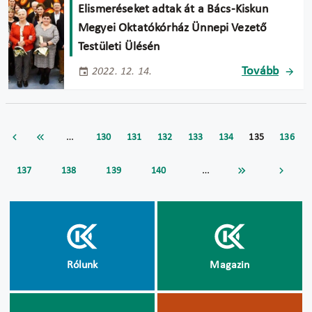
Elismeréseket adtak át a Bács-Kiskun
Megyei Oktatókórház Ünnepi Vezető
Testületi Ülésén
Tovább
2022. 12. 14.
…
130
131
132
133
134
135
136
…
137
138
139
140
Rólunk
Magazin