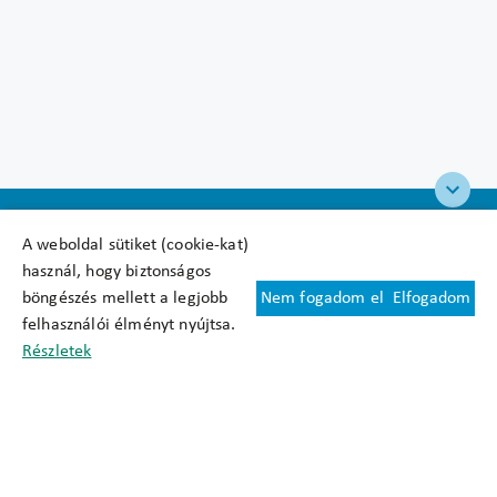
A weboldal sütiket (cookie-kat)
használ, hogy biztonságos
böngészés mellett a legjobb
Nem fogadom el
Elfogadom
Felhasználási feltételek
felhasználói élményt nyújtsa.
Cookie nyilatkozat
Részletek
Adatkezelési tájékoztató
Oldaltérkép
Közadatkereső