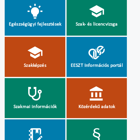
Egészségügyi fejlesztések
Szak- és licencvizsga
Szakképzés
EESZT Információs portál
Szakmai információk
Közérdekű adatok