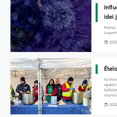
Influ
idei 
Fontos,
csoport
2022
Étel
Az étel
egykori
Székely
rászor
2022