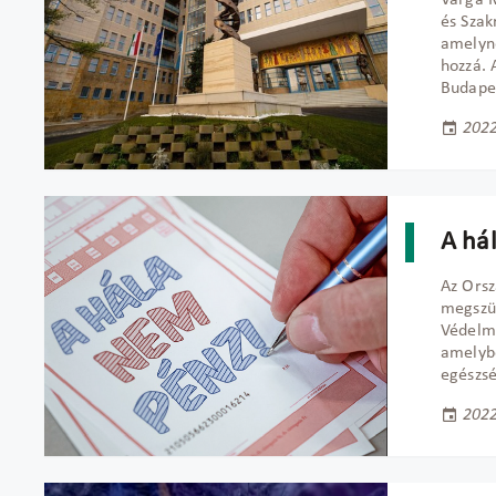
Varga M
és Szak
amelyne
hozzá. 
Budapes
2022
A há
Az Orsz
megszü
Védelmi
amelybe
egészsé
2022