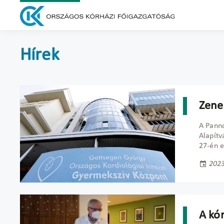
Hírek
Zene
A Pann
Alapítv
27-én e
2023
A kó