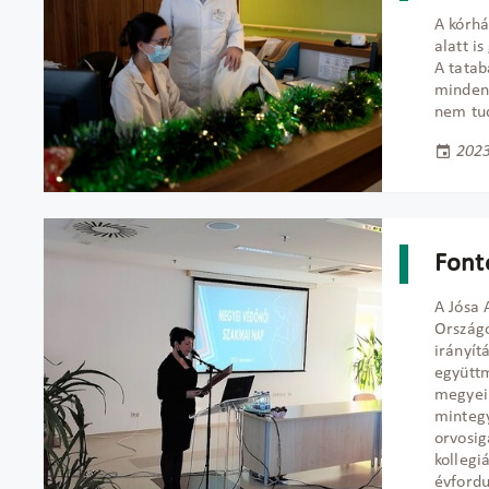
A kórhá
alatt is
A tatab
mindent
nem tu
2023
Font
A Jósa 
Országo
irányít
együtt
megyei
mintegy
orvosig
kollegi
évfordu