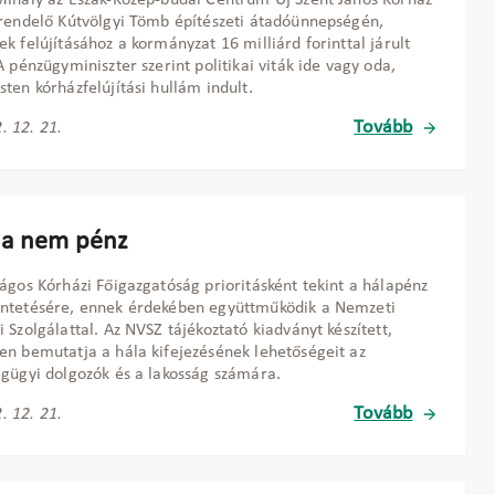
ihály az Észak-Közép-budai Centrum Új Szent János Kórház
rendelő Kútvölgyi Tömb építészeti átadóünnepségén,
k felújításához a kormányzat 16 milliárd forinttal járult
A pénzügyminiszter szerint politikai viták ide vagy oda,
ten kórházfelújítási hullám indult.
Tovább
. 12. 21.
la nem pénz
ágos Kórházi Főigazgatóság prioritásként tekint a hálapénz
ntetésére, ennek érdekében együttműködik a Nemzeti
 Szolgálattal. Az NVSZ tájékoztató kiadványt készített,
n bemutatja a hála kifejezésének lehetőségeit az
gügyi dolgozók és a lakosság számára.
Tovább
. 12. 21.