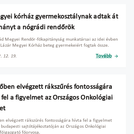
gyei kórház gyermekosztálynak adtak át
ányt a nógrádi rendőrök
ád Megyei Rendőr-főkapitányság munkatársai az idei évben
 Lázár Megyei Kórház beteg gyermekeiért fogtak össze.
Tovább
. 12. 19.
dőben elvégzett rákszűrés fontosságára
 fel a figyelmet az Országos Onkológiai
et
en elvégzett rákszűrés fontosságára hívta fel a figyelmet
 budapesti sajtótájékoztatóján az Országos Onkológiai
 főigazgató főorvosa.