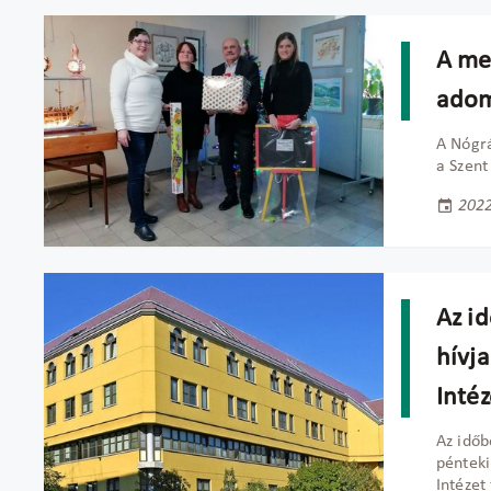
A me
adom
A Nógr
a Szent
2022
Az i
hívja
Intéz
Az időb
pénteki
Intézet