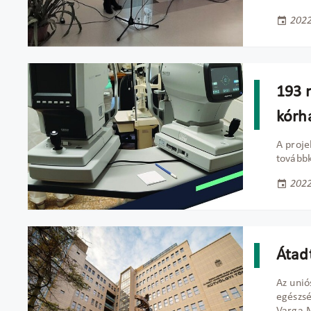
2022
193 m
kórh
A proje
továbbk
2022
Átadt
Az unió
egészsé