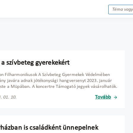
 a szívbeteg gyerekekért
on Filharmonikusok A Szívbeteg Gyermekek Védelmében
ány javára adnak jótékonysági hangversenyt 2023. január
ste a Müpában. A koncertre Támogató jegyek vásárolhatók.
Tovább
. 01. 10.
rházban is családként ünnepelnek