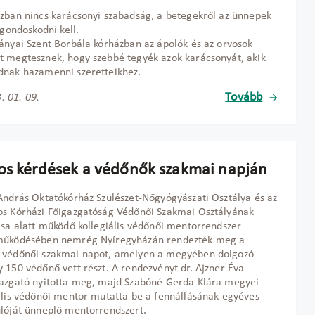
zban nincs karácsonyi szabadság, a betegekről az ünnepek
 gondoskodni kell.
ányai Szent Borbála kórházban az ápolók és az orvosok
 megtesznek, hogy szebbé tegyék azok karácsonyát, akik
dnak hazamenni szeretteikhez.
Tovább
. 01. 09.
os kérdések a védőnők szakmai napján
András Oktatókórház Szülészet-Nőgyógyászati Osztálya és az
s Kórházi Főigazgatóság Védőnői Szakmai Osztályának
ása alatt működő kollegiális védőnői mentorrendszer
működésében nemrég Nyíregyházán rendezték meg a
 védőnői szakmai napot, amelyen a megyében dolgozó
 150 védőnő vett részt. A rendezvényt dr. Ajzner Éva
azgató nyitotta meg, majd Szabóné Gerda Klára megyei
ális védőnői mentor mutatta be a fennállásának egyéves
lóját ünneplő mentorrendszert.