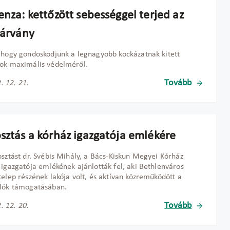
enza: kettőzött sebességgel terjed az
járvány
 hogy gondoskodjunk a legnagyobb kockázatnak kitett
ok maximális védelméről.
Tovább
. 12. 21.
osztás a kórház igazgatója emlékére
osztást dr. Svébis Mihály, a Bács-Kiskun Megyei Kórház
 igazgatója emlékének ajánlották fel, aki Bethlenváros
telep részének lakója volt, és aktívan közreműködött a
ulók támogatásában.
Tovább
. 12. 20.