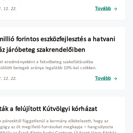
Tovább
. 12. 22.
illió forintos eszközfejlesztés a hatvani
áz járóbeteg szakrendelőiben
kt eredményeként a fekvőbeteg szakellátásokba
üldött betegek aránya legalább 10%-kal csökken.
Tovább
. 12. 22.
ák a felújított Kútvölgyi kórházat
s pénzektől függetlenül a kormány elkötelezett, hogy az
gügy az őt megillető forrásokat megkapja – hangsúlyozta