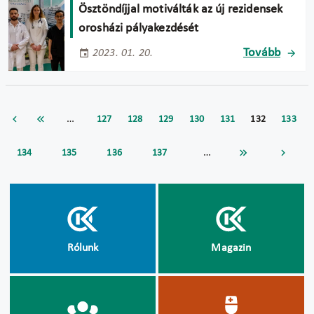
Ösztöndíjjal motiválták az új rezidensek
orosházi pályakezdését
Tovább
2023. 01. 20.
…
127
128
129
130
131
132
133
…
134
135
136
137
Rólunk
Magazin