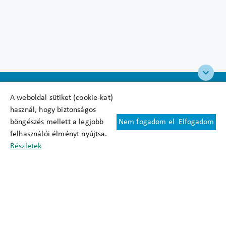
A weboldal sütiket (cookie-kat)
használ, hogy biztonságos
böngészés mellett a legjobb
Nem fogadom el
Elfogadom
Felhasználási feltételek
felhasználói élményt nyújtsa.
Cookie nyilatkozat
Részletek
Adatkezelési tájékoztató
Oldaltérkép
Közadatkereső