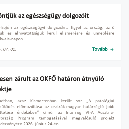
öntjük az egészségügy dolgozóit
elsején az egészségügyi dolgozókra figyel az ország, az ő
uk és elhivatottságuk kerül elismerésre és ünneplésre
weis-napon.
Tovább
. 07. 01.
resen zárult az OKFŐ határon átnyúló
ektje
tadtban, azaz Kismartonban került sor „A patológiai
működés előmozdítása az osztrák-magyar határrégió jobb
öttetése érdekében” című, az Interreg VI-A Ausztria-
ország Program támogatásával megvalósuló projekt
dezvényére 2026. június 24-én.