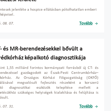
ntesek jelenléte a hospice ellátásban pótolhatatlan emberi
 képvisel.
Tovább
. 08. 07.
T- és MR-berendezésekkel bővült a
édkórház képalkotó diagnosztikája
nt 1,55 milliárd forintos kormányzati forrásból új CT- és
endezéssel gazdagodott az Észak-Pesti Centrumkórház–
kórház. Az Országos Kórházi Főigazgatóság (OKFŐ)
nálásával megvalósult fejlesztés részeként a korszerű
kotó diagnosztikai eszközök telepítése mellett a
tésükhöz szükséges helyiségek kialakítása és felújítása is
sult.
Tovább
. 07. 31.