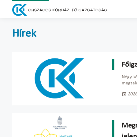
Hírek
Főig
Négy kó
megtalá
2026
Megn
jelen