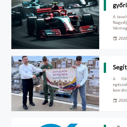
győr
A taval
Nagydí
Vármegy
2026
Segí
A föld
egészs
koordin
2026