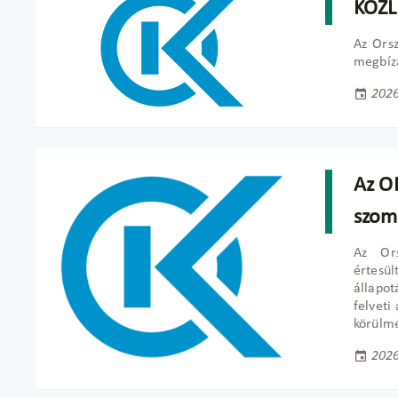
KÖZ
Az Ors
megbízá
2026
Az OK
szom
Az Ors
értesü
állapot
felveti
körülmé
2026