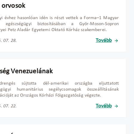
i orvosok
yi évhez hasonlóan idén is részt vettek a Forma–1 Magyar
j egészségügyi biztosításában a Győr-Moson-Sopron
ei Petz Aladár Egyetemi Oktató Kórház szakemberei.
Tovább
. 07. 28.
tség Venezuelának
rengés sújtotta dél-amerikai országba eljuttatott
égügyi humanitárius segélycsomagok összeállításának
ációját az Országos Kórházi Főigazgatóság végezte.
Tovább
. 07. 22.