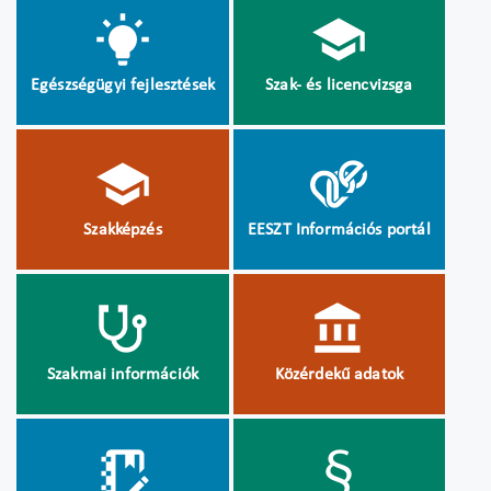
Egészségügyi fejlesztések
Szak- és licencvizsga
Szakképzés
EESZT Információs portál
Szakmai információk
Közérdekű adatok