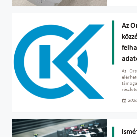
Az O
közz
felh
adat
Az Ors
elérhe
támoga
részlet
2026
Ismé