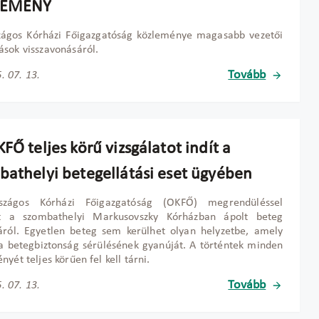
LEMÉNY
zágos Kórházi Főigazgatóság közleménye magasabb vezetői
sok visszavonásáról.
Tovább
. 07. 13.
FŐ teljes körű vizsgálatot indít a
bathelyi betegellátási eset ügyében
zágos Kórházi Főigazgatóság (OKFŐ) megrendüléssel
lt a szombathelyi Markusovszky Kórházban ápolt beteg
áról. Egyetlen beteg sem kerülhet olyan helyzetbe, amely
 a betegbiztonság sérülésének gyanúját. A történtek minden
nyét teljes körűen fel kell tárni.
Tovább
. 07. 13.