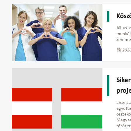
Kösz
Július 
munkáj
Semmel
2026
Sike
proj
Eisens
együtt
összek
Magyar
záróren