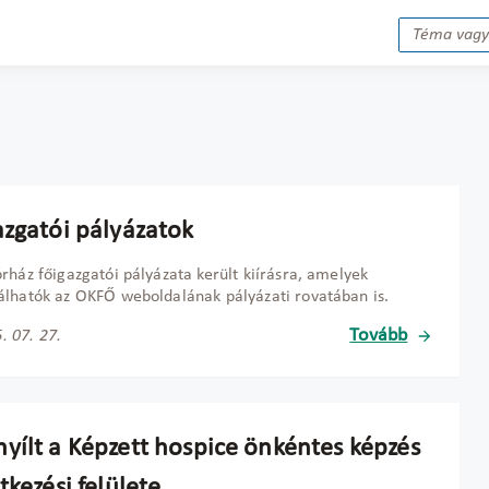
azgatói pályázatok
rház főigazgatói pályázata került kiírásra, amelyek
lhatók az OKFŐ weboldalának pályázati rovatában is.
Tovább
. 07. 27.
yílt a Képzett hospice önkéntes képzés
tkezési felülete