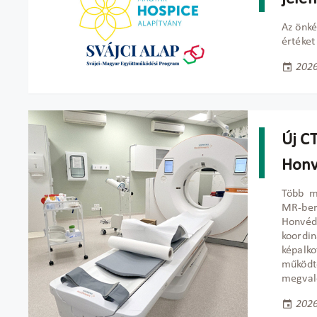
Az önké
értéket
2026
Új C
Honv
Több mi
MR-ber
Honvéd
koordi
képal
működte
megvaló
2026