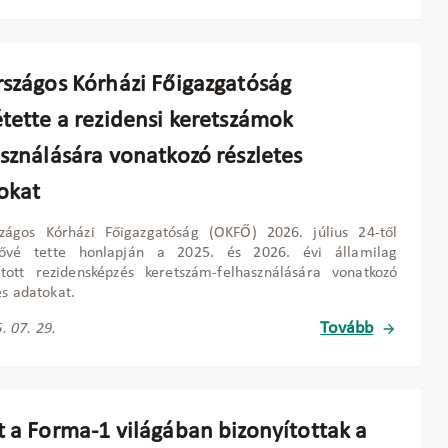
rszágos Kórházi Főigazgatóság
étette a rezidensi keretszámok
asználására vonatkozó részletes
okat
zágos Kórházi Főigazgatóság (OKFŐ) 2026. július 24-től
tővé tette honlapján a 2025. és 2026. évi államilag
tott rezidensképzés keretszám-felhasználására vonatkozó
es adatokat.
Tovább
. 07. 29.
t a Forma-1 világában bizonyítottak a