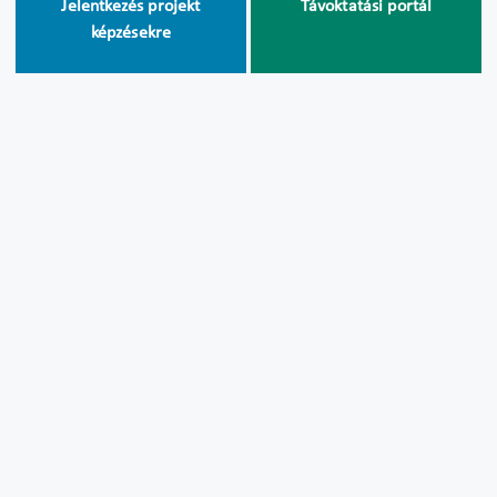
Jelentkezés projekt
Távoktatási portál
képzésekre