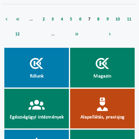
…
2
3
4
5
6
7
8
9
10
11
…
12
Rólunk
Magazin
Egészségügyi intézmények
Alapellátás, praxisjog