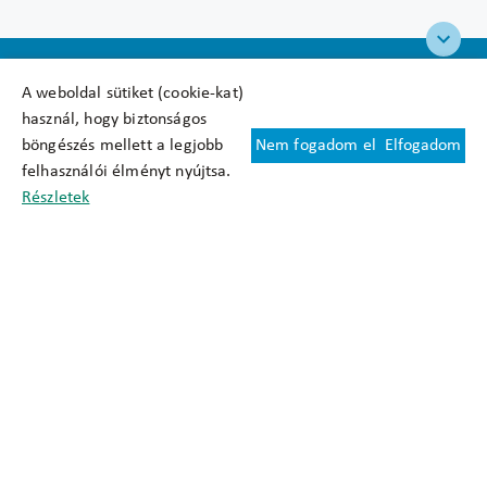
A weboldal sütiket (cookie-kat)
használ, hogy biztonságos
böngészés mellett a legjobb
Nem fogadom el
Elfogadom
Felhasználási feltételek
felhasználói élményt nyújtsa.
Cookie nyilatkozat
Részletek
Adatkezelési tájékoztató
Oldaltérkép
Közadatkereső
Akadálymentesítési nyilatkozat
Impresszum